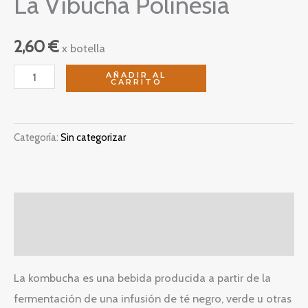
La Vibucha Polinesia
2,60
€
x botella
La
AÑADIR AL
CARRITO
Vibucha
Polinesia
cantidad
Categoría:
Sin categorizar
Descripción
Valoraciones (0)
La kombucha es una bebida producida a partir de la
fermentación de una infusión de té negro, verde u otras