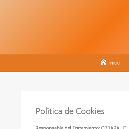
Ir
¡¡P
al
contenido
INICIO
Política de Cookies
Responsable del Tratamiento:
OBBARAHOUS