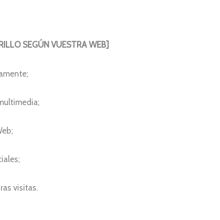
RILLO SEGÚN VUESTRA WEB]
tamente;
 multimedia;
Web;
iales;
as visitas.