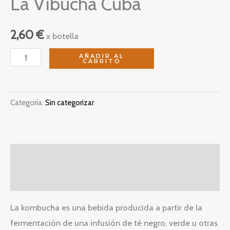
La Vibucha Cuba
2,60
€
x botella
La
AÑADIR AL
CARRITO
Vibucha
Cuba
cantidad
Categoría:
Sin categorizar
Descripción
Valoraciones (0)
La kombucha es una bebida producida a partir de la
fermentación de una infusión de té negro, verde u otras