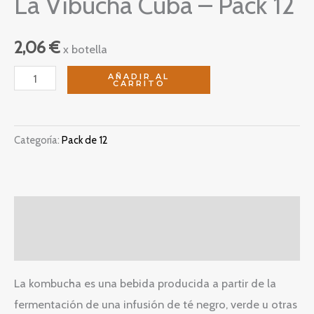
La Vibucha Cuba – Pack 12
2,06
€
x botella
La
AÑADIR AL
CARRITO
Vibucha
Cuba
-
Categoría:
Pack de 12
Pack
12
cantidad
Descripción
Valoraciones (0)
La kombucha es una bebida producida a partir de la
fermentación de una infusión de té negro, verde u otras