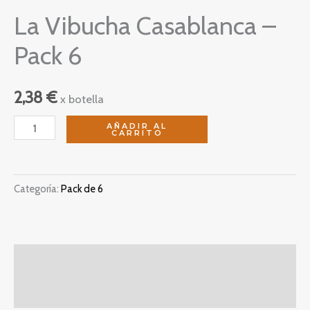
La Vibucha Casablanca –
Pack 6
2,38
€
x botella
La
AÑADIR AL
CARRITO
Vibucha
Casablanca
-
Categoría:
Pack de 6
Pack
6
cantidad
Descripción
Valoraciones (0)